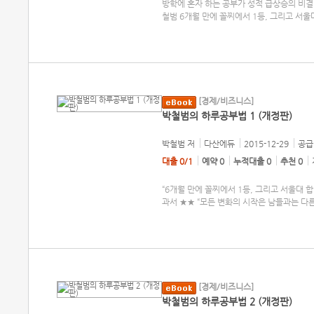
방학에 혼자 하는 공부가 성적 급상승의 비결이
철범 6개월 만에 꼴찌에서 1등, 그리고 서울
[경제/비즈니스]
박철범의 하루공부법 1 (개정판)
박철범
저
다산에듀
2015-12-29
공급 
대출 0/1
예약 0
누적대출 0
추천 0
“6개월 만에 꼴찌에서 1등, 그리고 서울대 
과서 ★★ “모든 변화의 시작은 남들과는 다
[경제/비즈니스]
박철범의 하루공부법 2 (개정판)