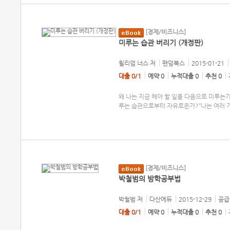
[경제/비즈니스]
미루는 습관 버리기 (개정판)
윌리엄 너스
저
팬덤북스
2015-01-21
대출 0/1
예약 0
누적대출 0
추천 0
왜 나는 지금 해야 할 일을 다음으로 미루는가?
루는 습관으로부터 자유로운가?“나는 여러 가
[경제/비즈니스]
박철범의 방학공부법
박철범
저
다산에듀
2015-12-29
공급 
대출 0/1
예약 0
누적대출 0
추천 0