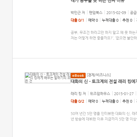
내가 공부를 못 하는 진짜 이유
박민근
저
팬덤북스
2015-02-09
공급 
대출 0/1
예약 0
누적대출 0
추천 0
공부, 무조건 하라고만 하지 말고 왜 못 하는
저는 어떻게 하면 좋을까요?’, ‘없으면 불안
[경제/비즈니스]
대화의 신 - 토크계의 전설 래리 킹에
래리 킹
저
위즈덤하우스
2015-01-27
대출 0/2
예약 0
누적대출 0
추천 0
50여 년간 5만 명을 인터뷰한 대화의 신, 래
년 방송에 데뷔한 이후 지금까지 5만 명 이