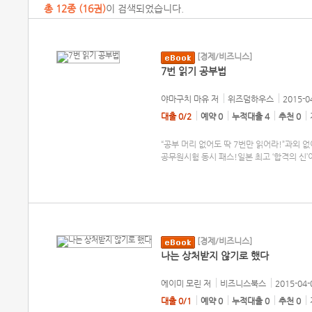
총
12
종 (
16권
)
이 검색되었습니다.
[경제/비즈니스]
7번 읽기 공부법
야마구치 마유
저
위즈덤하우스
2015-0
대출 0/2
예약 0
누적대출 4
추천 0
“공부 머리 없어도 딱 7번만 읽어라!”과외 없
공무원시험 동시 패스!일본 최고 ‘합격의 신
[경제/비즈니스]
나는 상처받지 않기로 했다
에이미 모린
저
비즈니스북스
2015-04-
대출 0/1
예약 0
누적대출 0
추천 0