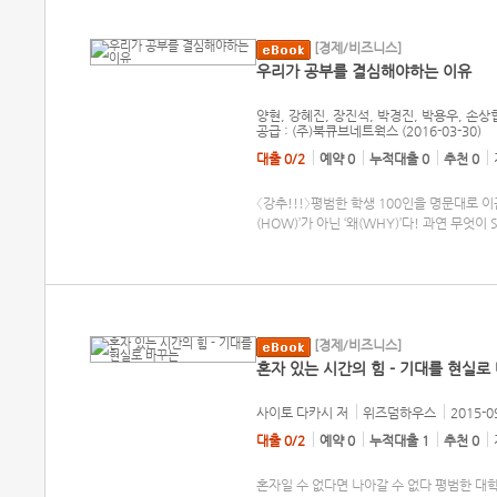
[경제/비즈니스]
우리가 공부를 결심해야하는 이유
양현, 강혜진, 장진석, 박경진, 박용우, 손상
공급 : (주)북큐브네트웍스 (2016-03-30)
대출 0/2
예약 0
누적대출 0
추천 0
〈강추!!!〉평범한 학생 100인을 명문대로 
(HOW)’가 아닌 ‘왜(WHY)’다! 과연 무엇
[경제/비즈니스]
혼자 있는 시간의 힘 - 기대를 현실로
사이토 다카시
저
위즈덤하우스
2015-0
대출 0/2
예약 0
누적대출 1
추천 0
혼자일 수 없다면 나아갈 수 없다 평범한 대