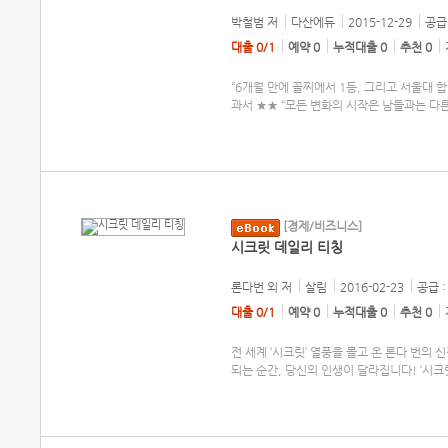
박철범
저
다산에듀
2015-12-29
공급 
대출 0/1
예약 0
누적대출 0
추천 0
“6개월 만에 꼴찌에서 1등, 그리고 서울대 
과서 ★★ “모든 변화의 시작은 남들과는 다
[경제/비즈니스]
시크릿 데일리 티칭
론다번 외
저
살림
2016-02-23
공급 :
대출 0/1
예약 0
누적대출 0
추천 0
전 세계 ‘시크릿’ 열풍을 몰고 온 론다 번의 
되는 순간, 당신의 인생이 달라집니다! ‘시크릿