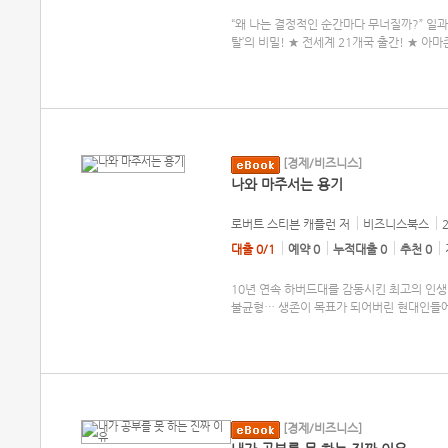
“왜 나는 결정적인 순간마다 무너질까?” 일과
탈’의 비밀! ★ 전세계 21개국 출간! ★ 아
[경제/비즈니스]
나와 마주서는 용기
로버트 스티븐 캐플런
저
비즈니스북스
대출 0/1
예약 0
누적대출 0
추천 0
10년 연속 하버드대를 감동시킨 최고의 인생 
불균형… 생존이 목표가 되어버린 현대인들에
[경제/비즈니스]