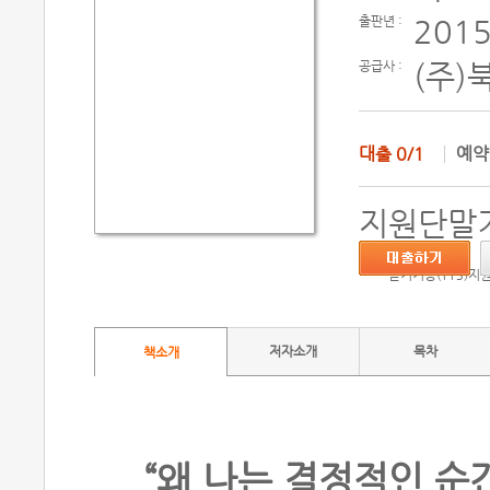
출판년 :
2015
공급사 :
(주)
대출
0/1
예
지원단말기
듣기기능(TTS)지
저자소개
목차
책소개
“왜 나는 결정적인 순