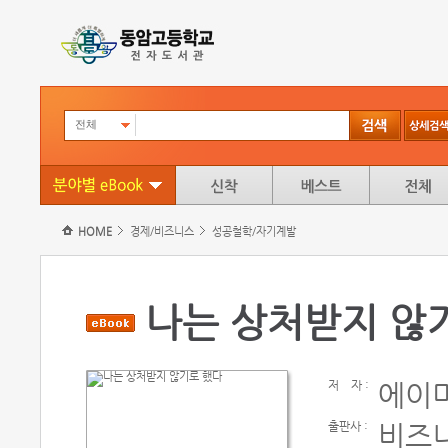
전체
HOME
경제/비즈니스
성공철학/자기계발
나는 상처받지 않
저
자 :
에이
출판사 :
비즈