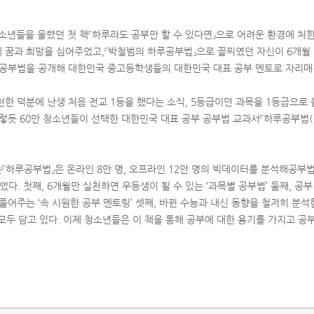
청소년들을 울렸던 첫 책『하루라도 공부만 할 수 있다면』으로 어려운 환경에 처
 꿈과 희망을 심어주었고,『박철범의 하루공부법』으로 꼴찌였던 자신이 6개월
 공부법을 공개해 대한민국 중고등학생들의 대한민국 대표 공부 멘토로 자리매
천한 덕분에 난생 처음 전교 1등을 했다는 소식, 5등급이던 과목을 1등급으로 
렇듯 60만 청소년들이 선택한 대한민국 대표 공부 공부법 교과서『하루공부법(1
『하루공부법』은 온라인 8만 명, 오프라인 12만 명의 빅데이터를 분석해공부
. 첫째, 6개월만 실천하면 우등생이 될 수 있는 ‘과목별 공부법’ 둘째, 공부
풀어주는 ‘속 시원한 공부 멘토링’ 셋째, 바뀐 수능과 내신 동향을 철저히 분석한
모두 담고 있다. 이제 청소년들은 이 책을 통해 공부에 대한 용기를 가지고 공