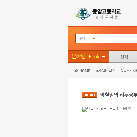
전체
HOME
경제/비즈니스
성공철학/
박철범의 하루공부법