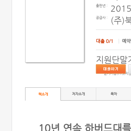
출판년 :
2015
공급사 :
(주)
대출
0/1
예
지원단말기
듣기기능(TTS)지
저자소개
목차
책소개
10년 연속 하버드대를