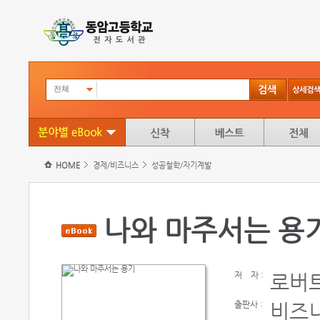
전체
HOME
경제/비즈니스
성공철학/자기계발
나와 마주서는 용
저
자 :
로버
출판사 :
비즈