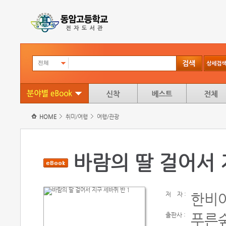
전체
HOME
취미/여행
여행/관광
바람의 딸 걸어서 
저
자 :
한비
출판사 :
푸른