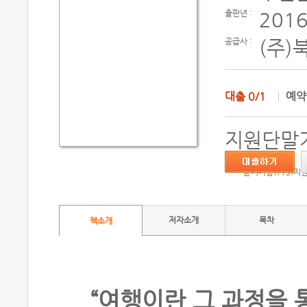
출판년 :
2016
공급사 :
(주)
대출
0/1
예
지원단말기
듣기기능(TTS)지
저자소개
목차
책소개
“여행이란 그 과정을 