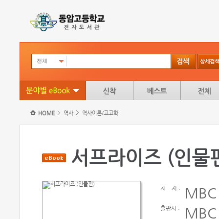
전체
HOME
역사
역사이론/고고학
서프라이즈 (인물
저
자 :
MBC
출판사 :
MBC 