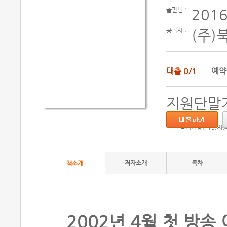
출판년 :
2016
공급사 :
(주)
대출
0/1
예
지원단말기
듣기기능(TTS)지
저자소개
목차
책소개
2002년 4월 첫 방송