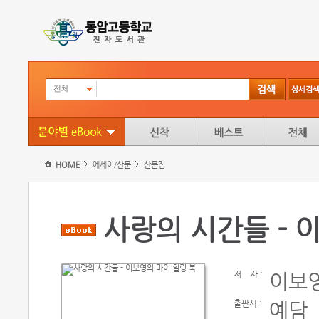
전체
HOME
에세이/산문
산문집
사랑의 시간들 - 
저
자 :
이보
출판사 :
예담