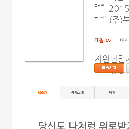
출판년 :
2015
공급사 :
(주)
대출
0/2
예
지원단말기
듣기기능(TTS)지
저자소개
목차
책소개
당신도 나처럼 위로