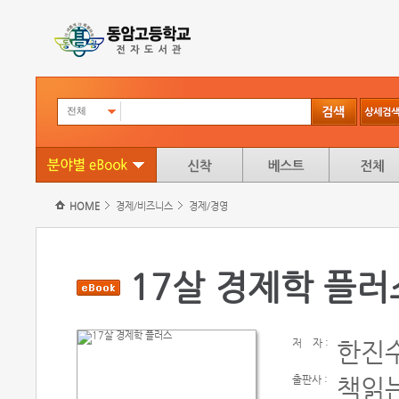
전체
HOME
경제/비즈니스
경제/경영
17살 경제학 플러
저
자 :
한진
출판사 :
책읽