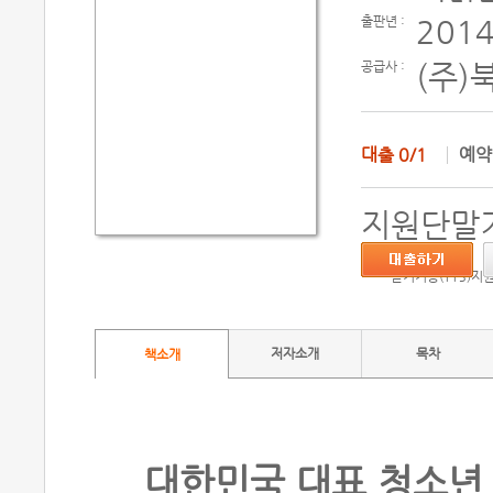
출판년 :
2014
공급사 :
(주)
대출
0/1
예
지원단말기
듣기기능(TTS)지
저자소개
목차
책소개
대한민국 대표 청소년 