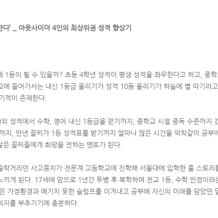
다’ _ 아웃사이더 4인의 최상위권 성적 향상기
에 1등이 될 수 있을까? 초등 4학년 성적이 평생 성적을 좌우한다고 하고, 중
에 들어가서는 내신 1등급 올리기가 성적 10등 올리기가 하늘에 별 따기라고 
 기적이 존재한다.
최하위 성적에서 수학, 영어 내신 1등급을 얻기까지, 중학교 시절 중독 수준까지
까지, 만년 꼴찌가 1등 성적표를 받기까지 얼마나 많은 시간을 악착같이 공
 않은 꼴찌들에게 희망을 전하는 멘토가 된다.
들락거리던 사고뭉치가 전문계 고등학교에 진학해 서울대에 입학한 풀 스토리
끼게 된다. 17세에 암으로 1년간 투병 후 복학하여 전교 1등, 수학 만점이라
않은 가정환경과 예기치 못한 슬럼프를 이겨내고 공부에 자신의 미래를 담았던
의지를 부추기기에 충분하다.