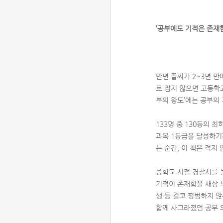
‘공부에도 기적은 존재한
만년 꼴찌가 2~3년 만
로 잡지 않으면 고등학교
부의 왕도’에는 공부의
133명 중 130등의 
과목 1등급을 달성하기
는 순간, 이 책은 적지
중학교 시절 경찰서를 
기적이 존재함을 새삼 느
생 등 결코 평범하지 
함께 사그라졌던 공부 