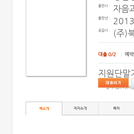
출판사 :
자음
출판년 :
2013
공급사 :
(주)
대출
0/2
예
지원단말기
듣기기능(TTS)지
저자소개
목차
책소개