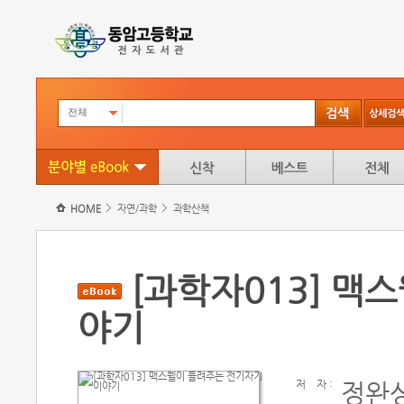
전체
HOME
자연/과학
과학산책
[과학자013] 맥
야기
저
자 :
정완