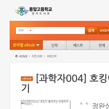
전체
HOME
자연/과학
과학산책
[과학자004] 호
기
저
자 :
정완