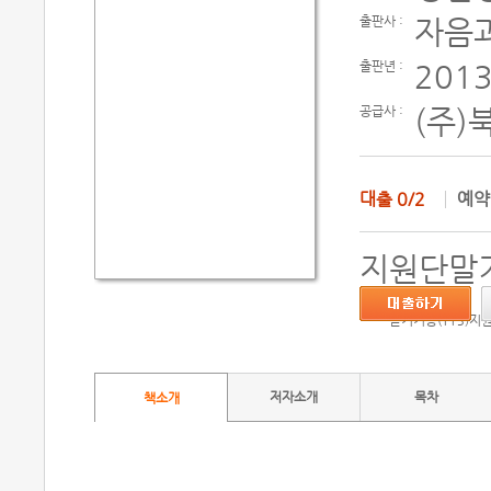
출판사 :
자음
출판년 :
2013
공급사 :
(주)
대출
0/2
예
지원단말기
듣기기능(TTS)지
저자소개
목차
책소개