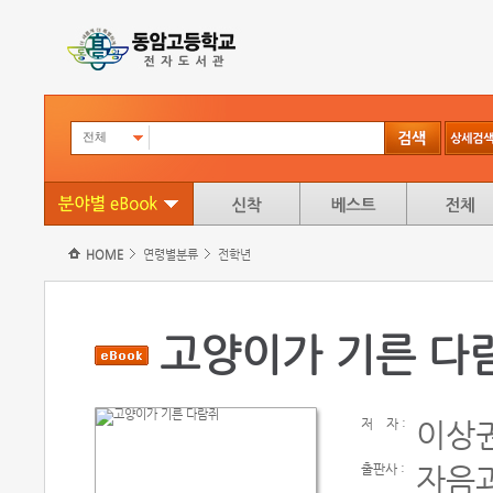
전체
HOME
연령별분류
전학년
고양이가 기른 다
저
자 :
이상
출판사 :
자음