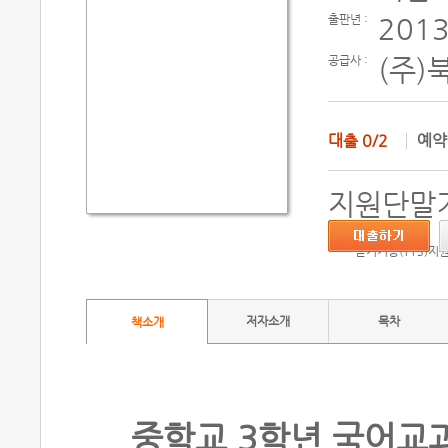
출판년 :
2013
공급사 :
(주)
대출
0/2
예
지원단말기
듣기기능(TTS)지
저자소개
목차
책소개
중학교 3학년 국어교과