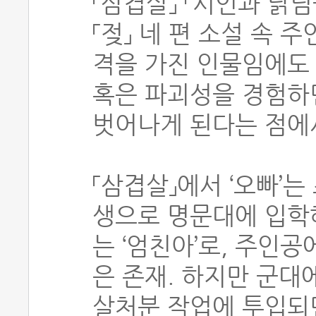
「삼겹살」 「시인과 닭님
「젖」 네 편 소설 속 
격을 가진 인물임에도 
혹은 파괴성을 경험하
벗어나게 된다는 점에
「삼겹살」에서 ‘오빠’
생으로 명문대에 입학해
는 ‘엄친아’로, 주인공
은 존재. 하지만 군대
살처분 작업에 투입되