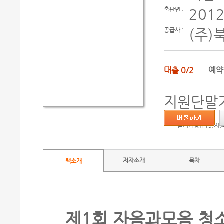
출판년 :
2012
공급사 :
(주)
대출
0/2
예
지원단말기
듣기기능(TTS)지
저자소개
목차
책소개
제1회 자음과모음 청