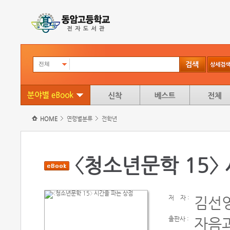
전체
HOME
연령별분류
전학년
〈청소년문학 15〉
저
자 :
김선
출판사 :
자음